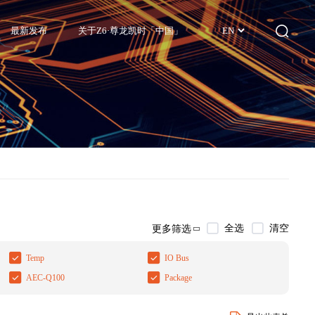
最新发布
关于Z6·尊龙凯时「中国」
EN
全选
清空
更多筛选
Temp
IO Bus
AEC-Q100
Package