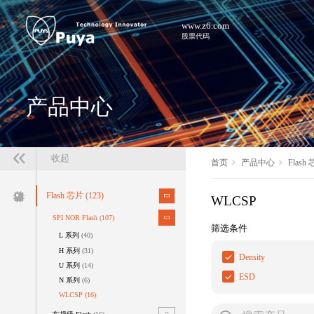
www.z6.com
股票代码
产品中心
收起
首页
产品中心
Flash
Flash 芯片
(123)
WLCSP
SPI NOR Flash
(107)
筛选条件
L 系列
(40)
H 系列
(31)
Density
U 系列
(14)
ESD
N 系列
(6)
WLCSP
(16)