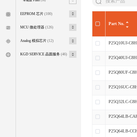
车规级 Flash
(16)
EEPROM 芯片
(100)
Part No.
MCU 微处理器
(126)
Analog 模拟芯片
(12)
P25Q10UJ-C8H
KGD SERVICE 晶圆服务
(46)
P25Q40UJ-C8H
P25Q80UF-C8
P25Q16UC-C8
P25Q32LC-C8
P25Q64LB-CA
P25Q64LB-CC