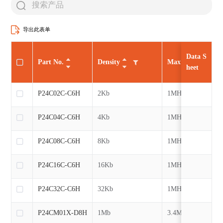
导出此表单
Data S
Part No.
Density
Max CLK
heet
P24C02C-C6H
2Kb
1MHz
P24C04C-C6H
4Kb
1MHz
P24C08C-C6H
8Kb
1MHz
P24C16C-C6H
16Kb
1MHz
P24C32C-C6H
32Kb
1MHz
P24CM01X-D8H
1Mb
3.4MHz