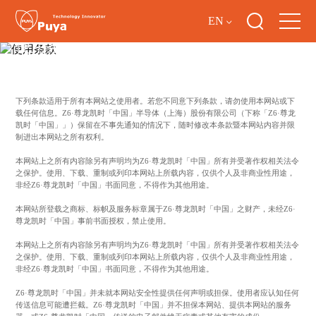
EN
使用条款
下列条款适用于所有本网站之使用者。若您不同意下列条款，请勿使用本网站或下
载任何信息。Z6·尊龙凯时「中国」半导体（上海）股份有限公司（下称「Z6·尊龙
凯时「中国」」）保留在不事先通知的情况下，随时修改本条款暨本网站内容并限
制进出本网站之所有权利。
本网站上之所有内容除另有声明均为Z6·尊龙凯时「中国」所有并受著作权相关法令
之保护。使用、下载、重制或列印本网站上所载内容，仅供个人及非商业性用途，
非经Z6·尊龙凯时「中国」书面同意，不得作为其他用途。
本网站所登载之商标、标帜及服务标章属于Z6·尊龙凯时「中国」之财产，未经Z6·
尊龙凯时「中国」事前书面授权，禁止使用。
本网站上之所有内容除另有声明均为Z6·尊龙凯时「中国」所有并受著作权相关法令
之保护。使用、下载、重制或列印本网站上所载内容，仅供个人及非商业性用途，
非经Z6·尊龙凯时「中国」书面同意，不得作为其他用途。
Z6·尊龙凯时「中国」并未就本网站安全性提供任何声明或担保。使用者应认知任何
传送信息可能遭拦截。Z6·尊龙凯时「中国」并不担保本网站、提供本网站的服务