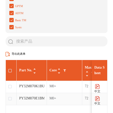
GPTM
ADTM
Basic TM
Systic
导出此表单
Max CLK（MHz
Data S
Part No.
Core
heet
PY32M070K1BU7-C
M0+
72
中文
PY32M070E1BM7-C
M0+
72
中文