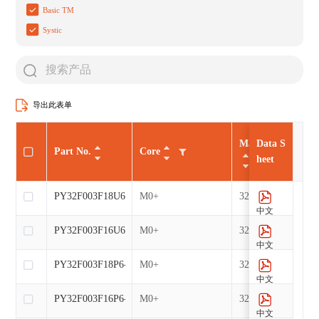
Basic TM
Systic
导出此表单
Max CLK（MHz
Data S
Part No.
Core
heet
PY32F003F18U6-E
M0+
32
中文
PY32F003F16U6-E
M0+
32
中文
PY32F003F18P6-E
M0+
32
中文
PY32F003F16P6-E
M0+
32
中文