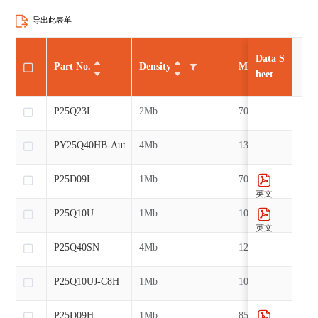
导出此表单
Data S
Part No.
Density
Max CLK
heet
P25Q23L
2Mb
70MHz
PY25Q40HB-Auto
4Mb
133MHz
P25D09L
1Mb
70MHz
英文
P25Q10U
1Mb
104MHz
英文
P25Q40SN
4Mb
120MHz
P25Q10UJ-C8H
1Mb
104MHz
P25D09H
1Mb
85MHz