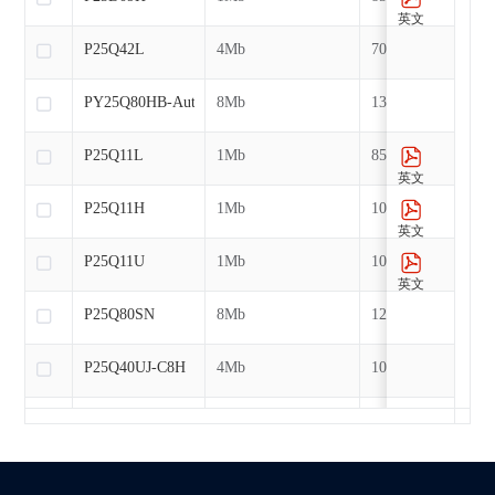
英文
P25Q42L
4Mb
70MHz
PY25Q80HB-Auto
8Mb
133MHz
P25Q11L
1Mb
85MHz
英文
P25Q11H
1Mb
104MHz
英文
P25Q11U
1Mb
104MHz
英文
P25Q80SN
8Mb
120MHz
P25Q40UJ-C8H
4Mb
104MHz
P25Q80L
8Mb
70MHz
PY25Q16HB-Auto
16Mb
133MHz