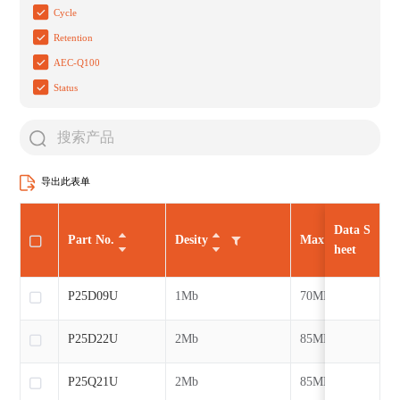
Cycle
Retention
AEC-Q100
Status
导出此表单
Data S
Part No.
Desity
Max CLK
heet
P25D09U
1Mb
70MHz
P25D22U
2Mb
85MHz
P25Q21U
2Mb
85MHz