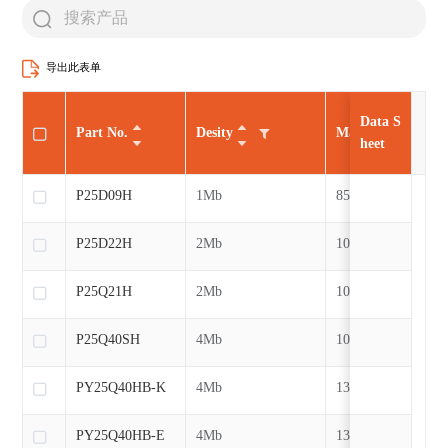
导出此表单
Data S
Part No.
Desity
Max CLK
heet
P25D09H
1Mb
85MHz
P25D22H
2Mb
104MHz
P25Q21H
2Mb
104MHz
P25Q40SH
4Mb
104MHz
PY25Q40HB-K
4Mb
133MHz
PY25Q40HB-E
4Mb
133MHz