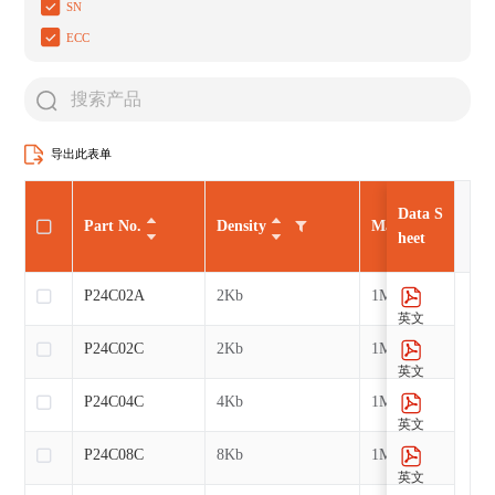
SN
ECC
导出此表单
Data S
Part No.
Density
Max CLK
heet
P24C02A
2Kb
1MHz
英文
P24C02C
2Kb
1MHz
英文
P24C04C
4Kb
1MHz
英文
P24C08C
8Kb
1MHz
英文