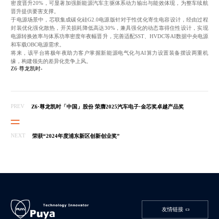
密度晋升20%，可显著加强新能源汽车主驱体系动力输出与能效体现，为整车续航
晋升提供要害支撑。
于电源场景中，芯联集成碳化硅G2.0电源版针对于性优化寄生电容设计，经由过程
封装优化强化散热，开关损耗降低高达30%，兼具强化的动态靠得住性设计，实现
电源转换效率与体系功率密度年夜幅晋升，完善适配SST、HVDC等AI数据中央电源
和车载OBC电源需求。
将来，该平台将极年夜助力客户掌握新能源电气化与AI算力设置装备摆设两重机
缘，构建领先的差异化竞争上风。
Z6·尊龙凯时-
PREV
Z6·尊龙凯时「中国」股份 荣膺2025汽车电子·金芯奖卓越产品奖
NEXT
荣获“2024年度浦东新区创新创业奖”
友情链接